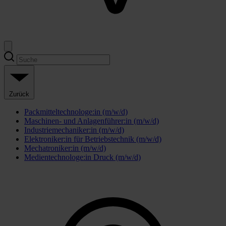
Zurück
Packmitteltechnologe:in (m/w/d)
Maschinen- und Anlagenführer:in (m/w/d)
Industriemechaniker:in (m/w/d)
Elektroniker:in für Betriebstechnik (m/w/d)
Mechatroniker:in (m/w/d)
Medientechnologe:in Druck (m/w/d)