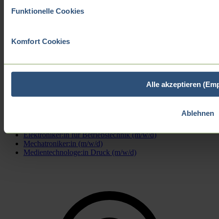
Funktionelle Cookies
Komfort Cookies
Alle akzeptieren (Em
Zurück
Packmitteltechnologe:in (m/w/d)
Ablehnen
Maschinen- und Anlagenführer:in (m/w/d)
Industriemechaniker:in (m/w/d)
Elektroniker:in für Betriebstechnik (m/w/d)
Mechatroniker:in (m/w/d)
Medientechnologe:in Druck (m/w/d)