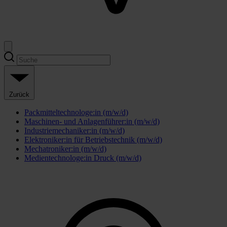
Zurück
Packmitteltechnologe:in (m/w/d)
Maschinen- und Anlagenführer:in (m/w/d)
Industriemechaniker:in (m/w/d)
Elektroniker:in für Betriebstechnik (m/w/d)
Mechatroniker:in (m/w/d)
Medientechnologe:in Druck (m/w/d)