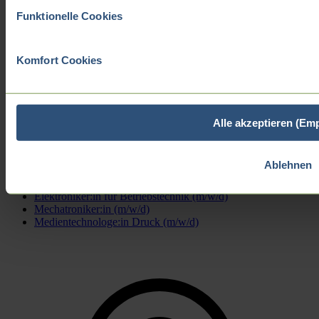
Funktionelle Cookies
Komfort Cookies
Alle akzeptieren (Em
Zurück
Packmitteltechnologe:in (m/w/d)
Ablehnen
Maschinen- und Anlagenführer:in (m/w/d)
Industriemechaniker:in (m/w/d)
Elektroniker:in für Betriebstechnik (m/w/d)
Mechatroniker:in (m/w/d)
Medientechnologe:in Druck (m/w/d)