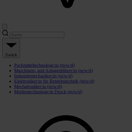
Zurück
Packmitteltechnologe:in (m/w/d)
Maschinen- und Anlagenführer:in (m/w/d)
Industriemechaniker:in (m/w/d)
Elektroniker:in für Betriebstechnik (m/w/d)
Mechatroniker:in (m/w/d)
Medientechnologe:in Druck (m/w/d)