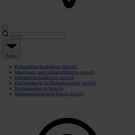
Zurück
Packmitteltechnologe:in (m/w/d)
Maschinen- und Anlagenführer:in (m/w/d)
Industriemechaniker:in (m/w/d)
Elektroniker:in für Betriebstechnik (m/w/d)
Mechatroniker:in (m/w/d)
Medientechnologe:in Druck (m/w/d)