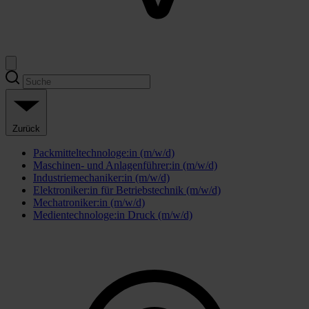
Zurück
Packmitteltechnologe:in (m/w/d)
Maschinen- und Anlagenführer:in (m/w/d)
Industriemechaniker:in (m/w/d)
Elektroniker:in für Betriebstechnik (m/w/d)
Mechatroniker:in (m/w/d)
Medientechnologe:in Druck (m/w/d)