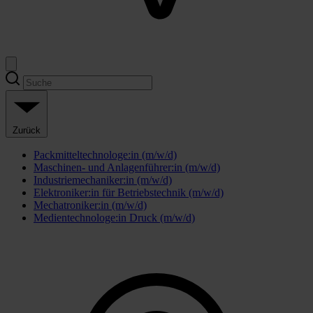
Zurück
Packmitteltechnologe:in (m/w/d)
Maschinen- und Anlagenführer:in (m/w/d)
Industriemechaniker:in (m/w/d)
Elektroniker:in für Betriebstechnik (m/w/d)
Mechatroniker:in (m/w/d)
Medientechnologe:in Druck (m/w/d)