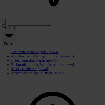
Zurück
Packmitteltechnologe:in (m/w/d)
Maschinen- und Anlagenführer:in (m/w/d)
Industriemechaniker:in (m/w/d)
Elektroniker:in für Betriebstechnik (m/w/d)
Mechatroniker:in (m/w/d)
Medientechnologe:in Druck (m/w/d)