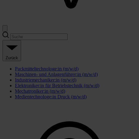
Zurück
Packmitteltechnologe:in (m/w/d)
Maschinen- und Anlagenführer:in (m/w/d)
Industriemechaniker:in (m/w/d)
Elektroniker:in für Betriebstechnik (m/w/d)
Mechatroniker:in (m/w/d)
Medientechnologe:in Druck (m/w/d)