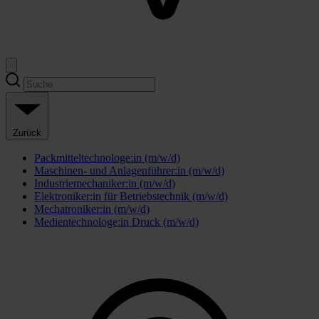
Zurück
Packmitteltechnologe:in (m/w/d)
Maschinen- und Anlagenführer:in (m/w/d)
Industriemechaniker:in (m/w/d)
Elektroniker:in für Betriebstechnik (m/w/d)
Mechatroniker:in (m/w/d)
Medientechnologe:in Druck (m/w/d)