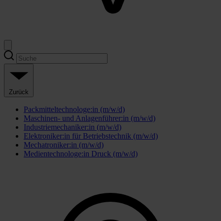
Zurück
Packmitteltechnologe:in (m/w/d)
Maschinen- und Anlagenführer:in (m/w/d)
Industriemechaniker:in (m/w/d)
Elektroniker:in für Betriebstechnik (m/w/d)
Mechatroniker:in (m/w/d)
Medientechnologe:in Druck (m/w/d)